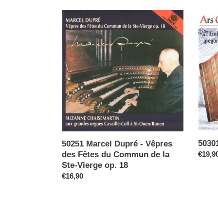
50251
50301
Marcel
Ars
Dupré
Grego
-
1
Vêpres
(2
des
CDs)
Fêtes
du
Commun
de
la
Ste-
5030
50251 Marcel Dupré - Vêpres
Vierge
Norma
€19,9
des Fêtes du Commun de la
op.
Preis
Ste-Vierge op. 18
18
Normaler
€16,90
Preis