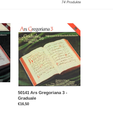
74 Produkte
50141
Ars
Gregoriana
3
-
Graduale
50141 Ars Gregoriana 3 -
Graduale
Normaler
€16,50
Preis