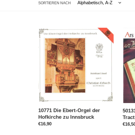
SORTIEREN NACH
10771
50131
Die
Ars
Ebert-
Grego
Orgel
2
der
-
Hofkirche
Tractu
zu
Innsbruck
10771 Die Ebert-Orgel der
50131
Hofkirche zu Innsbruck
Trac
Normaler
€16,90
Norma
€16,5
Preis
Preis