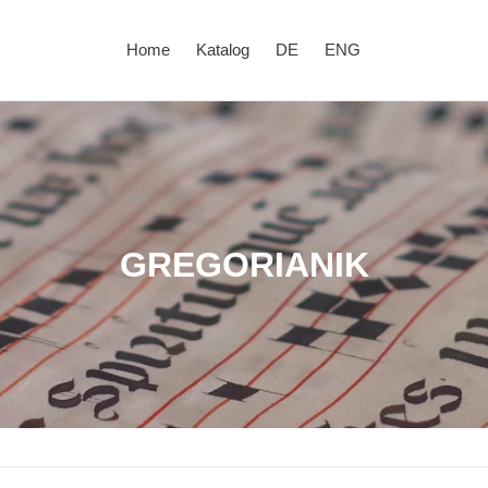
Home
Katalog
DE
ENG
K
GREGORIANIK
a
t
e
g
o