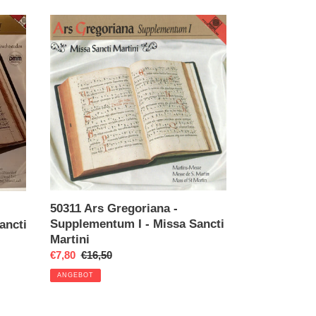
50311
Ars
Gregoriana
-
Supplementum
I
-
Missa
Sancti
Martini
50311 Ars Gregoriana -
Supplementum I - Missa Sancti
ancti
Martini
Sonderpreis
€7,80
Normaler
€16,50
Preis
ANGEBOT