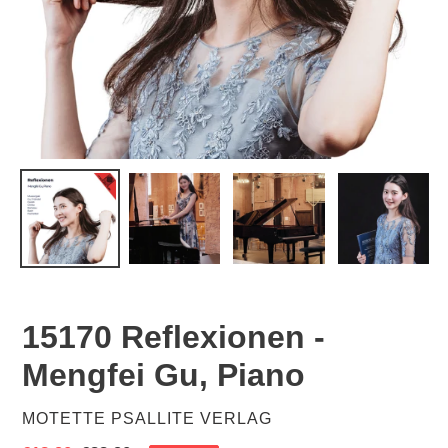
V
15170 Reflexionen -
O
Mengfei Gu, Piano
R
G
E
VERKÄUFER
MOTETTE PSALLITE VERLAG
S