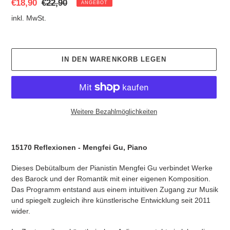
T
Sonderpreis
€18,90
Normaler
€22,90
ANGEBOT
E
Preis
inkl. MwSt.
L
L
T
E
IN DEN WARENKORB LEGEN
S
P
R
O
D
Weitere Bezahlmöglichkeiten
U
K
Produkt
T
wird
15170 Reflexionen - Mengfei Gu, Piano
zum
Warenkorb
Dieses Debütalbum der Pianistin Mengfei Gu verbindet Werke
hinzugefügt
des Barock und der Romantik mit einer eigenen Komposition.
Das Programm entstand aus einem intuitiven Zugang zur Musik
und spiegelt zugleich ihre künstlerische Entwicklung seit 2011
wider.