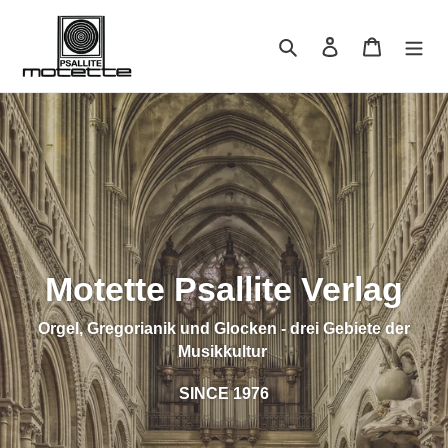
Direkt
zum
Suchen
Einloggen
Warenkor
Inhalt
Motette Psallite Verlag
Orgel, Gregorianik und Glocken - drei Gebiete der
Musikkultur
SINCE 1976