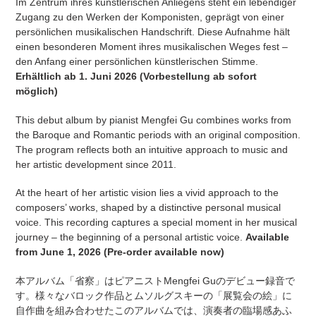
Im Zentrum ihres künstlerischen Anliegens steht ein lebendiger
Zugang zu den Werken der Komponisten, geprägt von einer
persönlichen musikalischen Handschrift. Diese Aufnahme hält
einen besonderen Moment ihres musikalischen Weges fest –
den Anfang einer persönlichen künstlerischen Stimme.
Erhältlich ab 1. Juni 2026 (Vorbestellung ab sofort
möglich)
This debut album by pianist Mengfei Gu combines works from
the Baroque and Romantic periods with an original composition.
The program reflects both an intuitive approach to music and
her artistic development since 2011.
At the heart of her artistic vision lies a vivid approach to the
composers’ works, shaped by a distinctive personal musical
voice. This recording captures a special moment in her musical
journey – the beginning of a personal artistic voice.
Available
from June 1, 2026 (Pre-order available now)
本アルバム「省察」はピアニストMengfei Guのデビュー録音で
す。様々なバロック作品とムソルグスキーの「展覧会の絵」に
自作曲を組み合わせたこのアルバムでは、演奏者の臨場感あふ