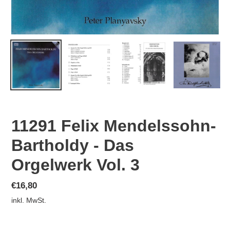
11291 Felix Mendelssohn-
Bartholdy - Das
Orgelwerk Vol. 3
Normaler
€16,80
Preis
inkl. MwSt.