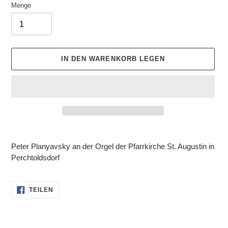
Menge
IN DEN WARENKORB LEGEN
Produkt
wird
Peter Planyavsky an der Orgel der Pfarrkirche St. Augustin in
zum
Perchtoldsdorf
Warenkorb
hinzugefügt
AUF
TEILEN
FACEBOOK
TEILEN